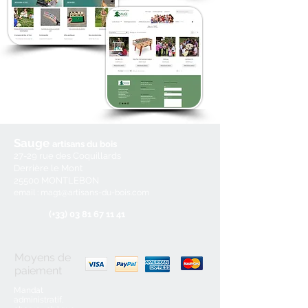
Notre site de location de jeux d'animation est fait 
pour vous !
Sauge
artisans du b
ois
27
-29
rue des Coquillards
Derrière le Mont
25500 MONTLEBON
email : mag1@a
rtisan
s-du-bois.com
(+3
3) 03 81 67 11 41
Moyens de
paiement
Mandat
administratif,