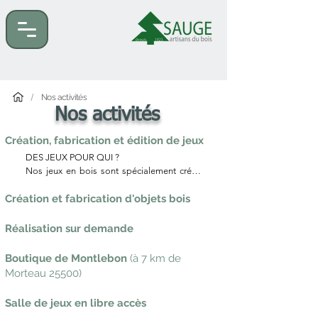
/
Nos activités
Nos activités
Création, fabrication et édition de jeux
DES JEUX POUR QUI ?

Nos jeux en bois sont spécialement créés, 
adaptés et sélectionnés pour les publics 
Création et fabrication d'objets bois
suivants.. 

SENIORS

Réalisation sur demande
Des jeux autour de : la mémoire, des sens, 
la motricité, la dextérité, la concentration, 
Boutique de Montlebon
(
à 7 km de
l'autonomie, la coopération, du dialogue et 
Morteau 25500)
la culture…

Salle de jeux en libre accès
PERSONNES EN SITUATION DE 