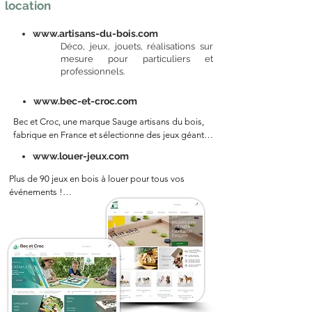
location
Cohésion, Team Building, esprit d’équipe, 
coopération, animation, créativité,réflexion, 
ressources humaines.
www.artisans-du-bois.com
Déco, jeux, jouets, réalisations sur
mesure pour particuliers et
professionnels.​
www.bec-et-croc.com
Bec et Croc, une marque Sauge artisans du bois, 
fabrique en France et sélectionne des jeux géants 
pour les collectivités et des jouets en bois pour les 
www.louer-jeux.com
particuliers. Ces jeux sont de grande taille et sont 
destinés en priorité aux ados, adultes et 
Plus de 90 jeux en bois à louer pour tous vos 
personnes âgées. Ils ont des vertus 
événements !

thérapeutiques ou éducationnelles.
Apportez du pétillant à vos événements :  repas 
d’entreprise, kermesses, anniversaires, fêtes de 
famille, baptêmes,  mariages… 

De belles animations qui raviront petits et grands  
de 2 à 102 ans !

Vous êtes un particulier, une association ou un 
professionnel ? 

Vous habitez dans la région Franche Comté ? 
