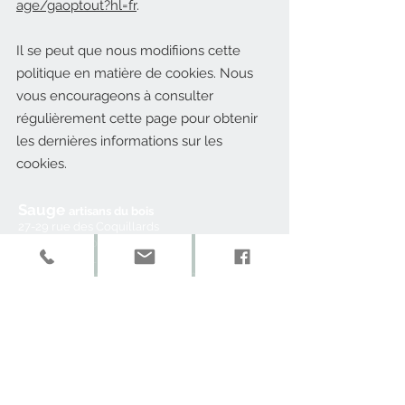
age/gaoptout?hl=fr
.
Il se peut que nous modifiions cette
politique en matière de cookies. Nous
vous encourageons à consulter
régulièrement cette page pour obtenir
les dernières informations sur les
cookies.
Sauge
artisans du b
ois
27
-29
rue des Coquillards
Derrière le Mont
25500 MONTLEBON
email : mag1@a
rtisan
s-du-bois.com
(+3
3) 03 81 67 11 41
Moyens de
paiement
Mandat