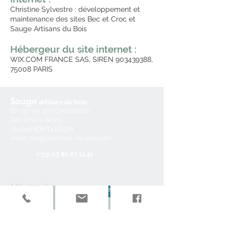
Christine Sylvestre : développement et
maintenance des
sites Bec et Croc et
Sauge Artisans du Bois
Hébergeur du site internet :
WIX.COM FRANCE SAS, SIREN
903439388
,
75008 PARIS
Sauge
artisans du b
ois
27
-29
rue des Coquillards
Derrière le Mont
25500 MONTLEBON
email : mag1@a
rtisan
s-du-bois.com
(+3
3) 03 81 67 11 41
Moyens de
paiement
Mandat
administratif,
chorus, chèque,