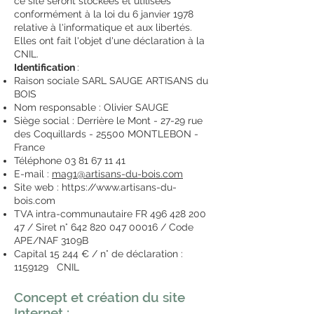
ce site seront stockées et utilisées
conformément à la loi du 6 janvier 1978
relative à l'informatique et aux libertés.
Elles ont fait l'objet d'une déclaration à la
CNIL.
Identification
:
Raison sociale SARL SAUGE ARTISANS du
BOIS
Nom responsable : Olivier SAUGE
Siège social : Derrière le Mont -
27-
29 rue
des Coquillards - 25500 MONTLEBON -
Fran
ce
Téléphone
03 81 67 11 41
E-mail :
mag1@artisans-du-bois.com
Site web :
https://www.artisans-du-
bois.com
TVA intra-communautaire FR
496 428 200
47
/ Siret n°
642 820 047 00016
/ Code
APE/NAF 3109B
Capital
15 244 € / n° de déclaration :
1159129
CNIL
Concept et création du site
Internet :